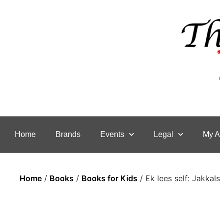
Home
Brands
Events
Legal
My A
Home
/
Books
/
Books for Kids
/ Ek lees self: Jakkal