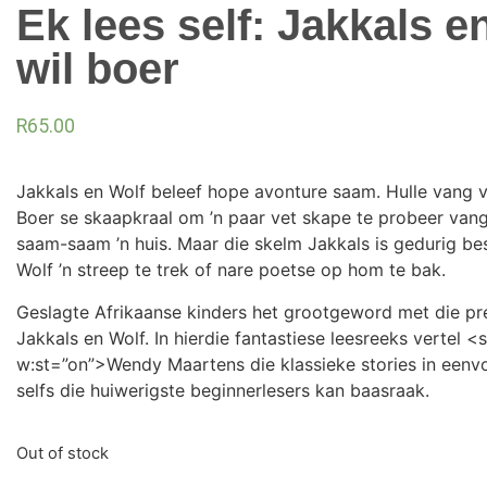
Ek lees self: Jakkals e
wil boer
R
65.00
Jakkals en Wolf beleef hope avonture saam. Hulle vang vi
Boer se skaapkraal om ’n paar vet skape te probeer vang
saam-saam ’n huis. Maar die skelm Jakkals is gedurig be
Wolf ’n streep te trek of nare poetse op hom te bak.
Geslagte Afrikaanse kinders het grootgeword met die pr
Jakkals en Wolf. In hierdie fantastiese leesreeks vertel 
w:st=”on”>Wendy Maartens die klassieke stories in eenv
selfs die huiwerigste beginnerlesers kan baasraak.
Out of stock