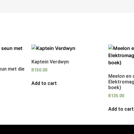
Kaptein Verdwyn
eun met die
R
150.00
Meelon en 
Elektromag
Add to cart
boek)
R
135.00
Add to cart