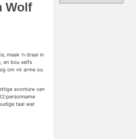
n Wolf
s, maak ’n draai in
, en bou selfs
sig om vir arme ou
ettige avonture van
<st2:personname
oudige taal wat