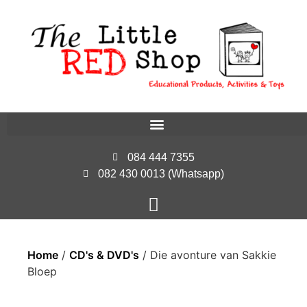
084 444 7355
082 430 0013 (Whatsapp)
Home
/
CD's & DVD's
/ Die avonture van Sakkie
Bloep