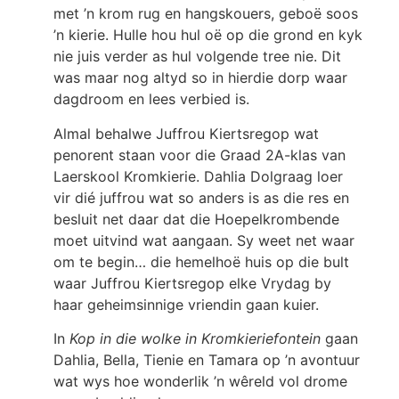
met ’n krom rug en hangskouers, geboë soos
’n kierie. Hulle hou hul oë op die grond en kyk
nie juis verder as hul volgende tree nie. Dit
was maar nog altyd so in hierdie dorp waar
dagdroom en lees verbied is.
Almal behalwe Juffrou Kiertsregop wat
penorent staan voor die Graad 2A-klas van
Laerskool Kromkierie. Dahlia Dolgraag loer
vir dié juffrou wat so anders is as die res en
besluit net daar dat die Hoepelkrombende
moet uitvind wat aangaan. Sy weet net waar
om te begin… die hemelhoë huis op die bult
waar Juffrou Kiertsregop elke Vrydag by
haar geheimsinnige vriendin gaan kuier.
In
Kop in die wolke in Kromkieriefontein
gaan
Dahlia, Bella, Tienie en Tamara op ’n avontuur
wat wys hoe wonderlik ’n wêreld vol drome