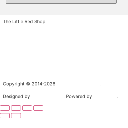
The Little Red Shop
084 444 7355
6a Delius Street SW5
Vanderbijlpark
1911
South Africa
Copyright © 2014-2026
The Little Red Shop
.
Designed by
Hannes van As
. Powered by
WordPress
.