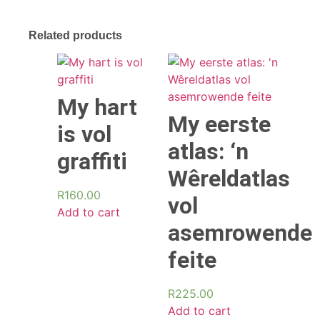
Related products
My hart
My eerste
is vol
atlas: ‘n
graffiti
Wêreldatlas
R
160.00
vol
Add to cart
asemrowende
feite
R
225.00
Add to cart