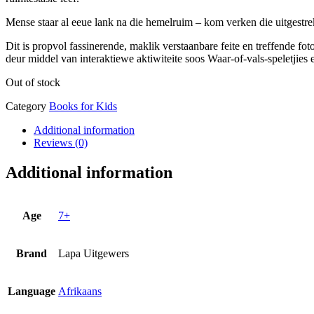
Mense staar al eeue lank na die hemelruim – kom verken die uitgestr
Dit is propvol fassinerende, maklik verstaanbare feite en treffende fo
deur middel van interaktiewe aktiwiteite soos Waar-of-vals-speletjies 
Out of stock
Category
Books for Kids
Additional information
Reviews (0)
Additional information
Age
7+
Brand
Lapa Uitgewers
Language
Afrikaans