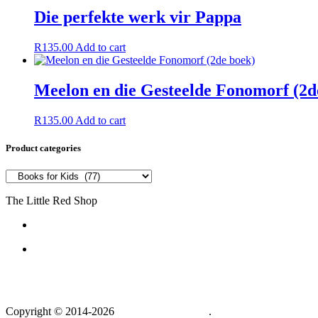
Die perfekte werk vir Pappa
R
135.00
Add to cart
Meelon en die Gesteelde Fonomorf (2d
R
135.00
Add to cart
Product categories
The Little Red Shop
084 444 7355
6a Delius Street SW5
Vanderbijlpark
1911
South Africa
Copyright © 2014-2026
The Little Red Shop
.