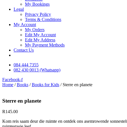
My Bookings
Legal
Privacy Policy
Terms & Conditions
My Account
My Orders
Edit My Account
Edit My Address
My Payment Methods
Contact Us
084 444 7355
082 430 0013 (Whatsapp)
Facebook-f
Home
/
Books
/
Books for Kids
/ Sterre en planete
Sterre en planete
R
145.00
Kom reis saam deur die ruimte en ontdek ons asemrowende sonnestels
ruimtestasie leef.