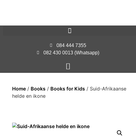
084 444 7355
082 430 0013 (Whatsapp)
Home
/
Books
/
Books for Kids
/ Suid-Afrikaanse
helde en ikone