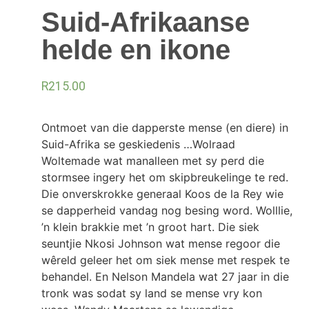
Suid-Afrikaanse
helde en ikone
R
215.00
Ontmoet van die dapperste mense (en diere) in
Suid-Afrika se geskiedenis …Wolraad
Woltemade wat manalleen met sy perd die
stormsee ingery het om skipbreukelinge te red.
Die onverskrokke generaal Koos de la Rey wie
se dapperheid vandag nog besing word. Wolllie,
’n klein brakkie met ’n groot hart. Die siek
seuntjie Nkosi Johnson wat mense regoor die
wêreld geleer het om siek mense met respek te
behandel. En Nelson Mandela wat 27 jaar in die
tronk was sodat sy land se mense vry kon