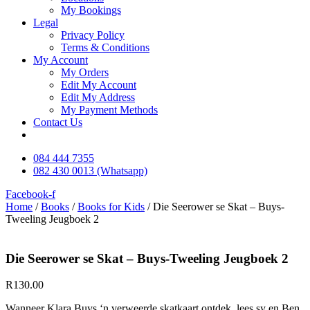
My Bookings
Legal
Privacy Policy
Terms & Conditions
My Account
My Orders
Edit My Account
Edit My Address
My Payment Methods
Contact Us
084 444 7355
082 430 0013 (Whatsapp)
Facebook-f
Home
/
Books
/
Books for Kids
/ Die Seerower se Skat – Buys-
Tweeling Jeugboek 2
Die Seerower se Skat – Buys-Tweeling Jeugboek 2
R
130.00
Wanneer Klara Buys ‘n verweerde skatkaart ontdek, lees sy en Ben