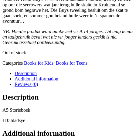
op oor die seerowers wat jare terug hulle skatte in Kruinendal se
grond kom begrawe het. Die Buys-tweeling besluit om die skat te
gaan soek, en sommer gou beland hulle weer in ‘n spannende
avontuur…
NB: Hierdie produk word aanbeveel vir 9-14 jariges. Dit mag temas
en taalgebruik bevat wat nie vir jonger kinders geskik is nie.
Gebruik asseblief oordeelkundig.
Out of stock
Categories
Books for Kids
,
Books for Teens
Description
Additional information
Reviews (0)
Description
A5 Storieboek
110 bladsye
Additional information